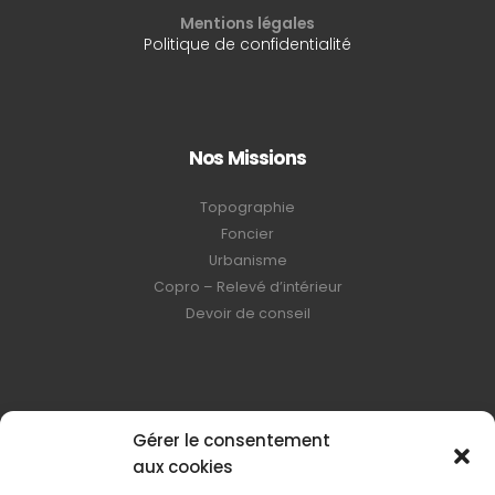
Mentions légales
Politique de confidentialité
Nos Missions
Topographie
Foncier
Urbanisme
Copro – Relevé d’intérieur
Devoir de conseil
Horaires d'ouvertures
Gérer le consentement
aux cookies
Lundi – Jeudi | 8:00 – 17:00