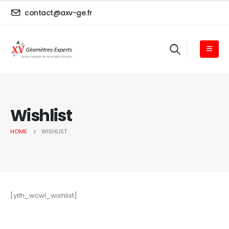
contact@axv-ge.fr
Wishlist
HOME
WISHLIST
[yith_wcwl_wishlist]