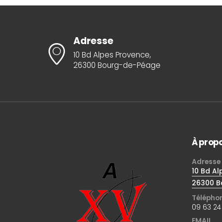
Adresse
10 Bd Alpes Provence,
26300 Bourg-de-Péage
À prop
Adresse
10 Bd Al
26300 B
Télépho
09 63 24
EMAIL