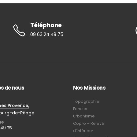
Téléphone
09 63 24 49 75
os de nous
Nos Missions
Topographie
pes Provence,
Foncier
ourg-de-Péage
Urbanisme
ne
Copro – Relevé
 49 75
d’intérieur