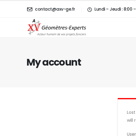
contact@axv-ge.fr
Lundi – Jeudi : 8:00
My account
Lost
will
Use