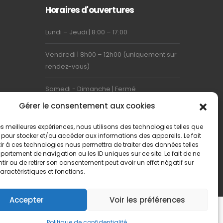
Horaires d'ouvertures
Lundi – Jeudi | 8:00 – 17:00
Vendredi | 8h00 – 12h00 (uniquement sur
rendez-vous)
Samedi - Dimanche | Fermé
Gérer le consentement aux cookies
 les meilleures expériences, nous utilisons des technologies telles que
 pour stocker et/ou accéder aux informations des appareils. Le fait
r à ces technologies nous permettra de traiter des données telles
ortement de navigation ou les ID uniques sur ce site. Le fait de ne
ir ou de retirer son consentement peut avoir un effet négatif sur
aractéristiques et fonctions.
Accepter
Voir les préférences
Politique de confidentialité