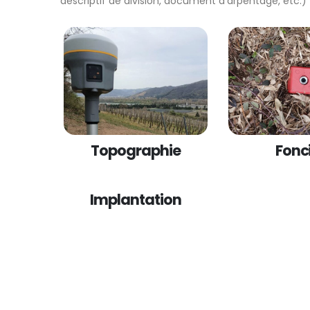
descriptif de division, document d’arpentage, etc.)
Topographie
Fonc
Implantation