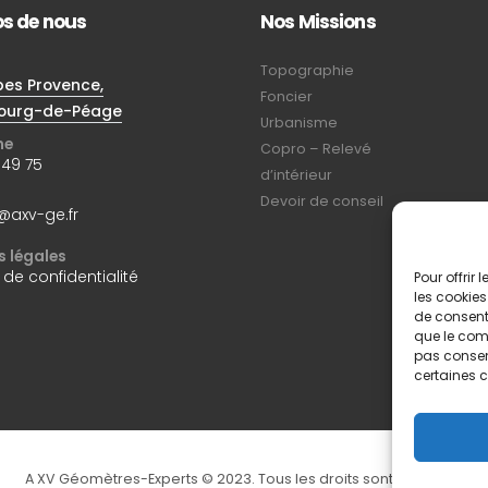
os de nous
Nos Missions
Topographie
pes Provence,
Foncier
ourg-de-Péage
Urbanisme
ne
Copro – Relevé
 49 75
d’intérieur
Devoir de conseil
@axv-ge.fr
 légales
 de confidentialité
Pour offrir
les cookies
de consenti
que le comp
pas consent
certaines c
A XV Géomètres-Experts © 2023. Tous les droits sont réservés.