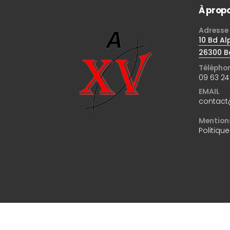
À prop
Adresse
10 Bd Al
26300 B
Télépho
09 63 24
EMAIL
contact
Mentions
Politique