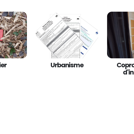
ier
Urbanisme
Copro
d'i