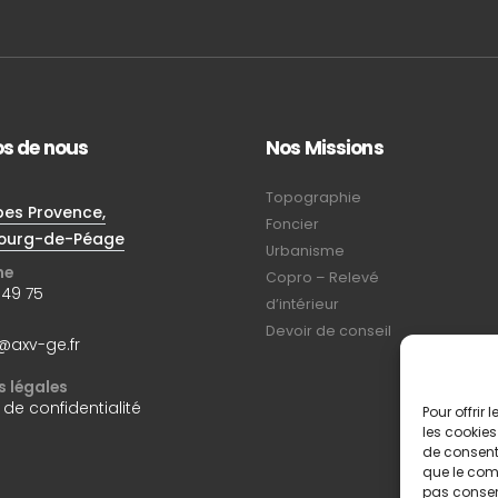
os de nous
Nos Missions
Topographie
pes Provence,
Foncier
ourg-de-Péage
Urbanisme
ne
Copro – Relevé
 49 75
d’intérieur
Devoir de conseil
@axv-ge.fr
 légales
 de confidentialité
Pour offrir
les cookies
de consenti
que le comp
pas consent