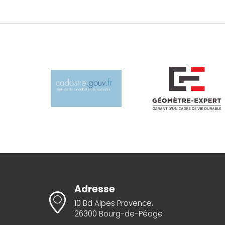
Adresse
10 Bd Alpes Provence,
26300 Bourg-de-Péage