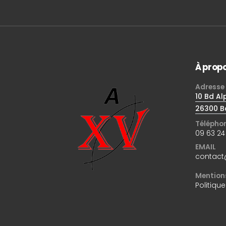
À prop
Adresse
10 Bd Al
26300 B
Télépho
09 63 24
EMAIL
contact
Mentions
Politique