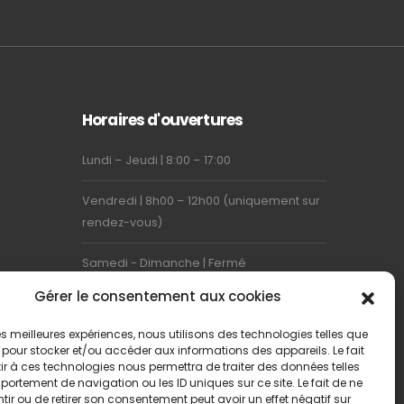
Horaires d'ouvertures
Lundi – Jeudi | 8:00 – 17:00
Vendredi | 8h00 – 12h00 (uniquement sur
rendez-vous)
Samedi - Dimanche | Fermé
Gérer le consentement aux cookies
 les meilleures expériences, nous utilisons des technologies telles que
 pour stocker et/ou accéder aux informations des appareils. Le fait
r à ces technologies nous permettra de traiter des données telles
ortement de navigation ou les ID uniques sur ce site. Le fait de ne
ir ou de retirer son consentement peut avoir un effet négatif sur